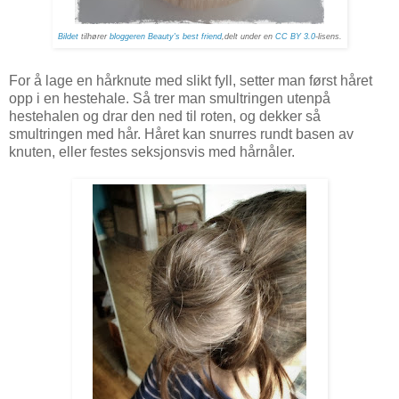
Bildet
tilhører
bloggeren Beauty's best friend
,delt under en
CC BY 3.0
-lisens.
For å lage en hårknute med slikt fyll, setter man først håret
opp i en hestehale. Så trer man smultringen utenpå
hestehalen og drar den ned til roten, og dekker så
smultringen med hår. Håret kan snurres rundt basen av
knuten, eller festes seksjonsvis med hårnåler.