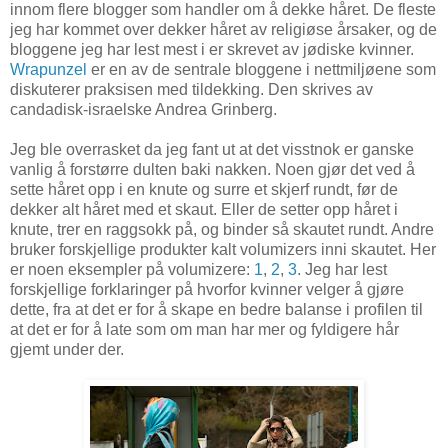
innom flere blogger som handler om å dekke håret. De fleste
jeg har kommet over dekker håret av religiøse årsaker, og de
bloggene jeg har lest mest i er skrevet av jødiske kvinner.
Wrapunzel
er en av de sentrale bloggene i nettmiljøene som
diskuterer praksisen med tildekking. Den skrives av
candadisk-israelske Andrea Grinberg.
Jeg ble overrasket da jeg fant ut at det visstnok er ganske
vanlig å forstørre dulten baki nakken. Noen gjør det ved å
sette håret opp i en knute og surre et skjerf rundt, før de
dekker alt håret med et skaut. Eller de setter opp håret i
knute, trer en raggsokk på, og binder så skautet rundt. Andre
bruker forskjellige produkter kalt volumizers inni skautet. Her
er noen eksempler på volumizere:
1
,
2
,
3
. Jeg har lest
forskjellige forklaringer på hvorfor kvinner velger å gjøre
dette, fra at det er for å skape en bedre balanse i profilen til
at det er for å late som om man har mer og fyldigere hår
gjemt under der.