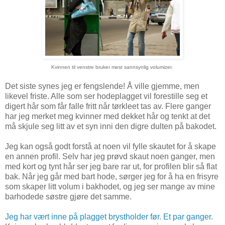
Kvinnen til venstre bruker mest sannsynlig volumizer.
Det siste synes jeg er fengslende! Å ville gjemme, men
likevel friste. Alle som ser hodeplagget vil forestille seg et
digert hår som får falle fritt når tørkleet tas av. Flere ganger
har jeg merket meg kvinner med dekket hår og tenkt at det
må skjule seg litt av et syn inni den digre dulten på bakodet.
Jeg kan også godt forstå at noen vil fylle skautet for å skape
en annen profil. Selv har jeg prøvd skaut noen ganger, men
med kort og tynt hår ser jeg bare rar ut, for profilen blir så flat
bak. Når jeg går med bart hode, sørger jeg for å ha en frisyre
som skaper litt volum i bakhodet, og jeg ser mange av mine
barhodede søstre gjøre det samme.
Jeg har vært inne på plagget brystholder før
.
Et par ganger
.