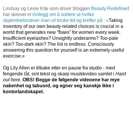
Lindsay og Lexie Kite som driver bloggen
Beauty Redefined
har skrevet
et innlegg om å sortere ut hvilke
skjønnhetsrutiner man vil bruke tid og krefter på
:
«
Taking
inventory of our own beauty-related choices is crucial in a
world that generates new “flaws” for women every week.
Insufficient eyelashes? Unsightly underarms? Too-pale
skin? Too-dark skin? The list is endless. Consciously
answering this question for yourself is an extremely useful
exercise.
»
Og Lily Allen er tilbake etter en pause fra studio - med
fengende låt, sint tekst og skarp musikkvideo samlet i
Hard
out here.
OBS! Begge de følgende videoene har mye
nakenhet og tabuord, og egner seg kanskje ikke i
kontorlandskapet.