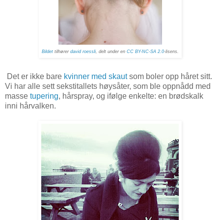
Bildet
tilhører
david roessli
, delt under en
CC BY-NC-SA 2.0
-lisens.
Det er ikke bare
kvinner med skaut
som boler opp håret sitt.
Vi har alle sett sekstitallets høysåter, som ble oppnådd med
masse
tupering
, hårspray, og ifølge enkelte: en brødskalk
inni hårvalken.