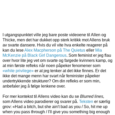
I utgangspunktet ville jeg bare poste videoene til Allen og
Thicke, men det har dukket opp sterk kritikk mot Allens bruk
av svarte dansere. Hvis du vil vite hva enkelte reagerer på
kan du lese
Alex Macpherson på The Quietus
eller
Mia
McKenzie på
Black Girl Dangerous
. Som feminist er jeg flau
over hvor lite jeg vet om svarte og fargede kvinners kamp, og
at min første refleks når noen påpeker fenomener som
«white privilege»
er at jeg tenker at det ikke finnes. Er det
ikke det mange menn har svart når feminister påpeker
undertrykkende strukturer? Om din refleks er som min,
anbefaler jeg å følge lenkene over.
For mer kontekst til Allens video kan du se
Blurred lines,
som Allens video parodierer og svarer på.
Teksten
er særlig
grov:
«
Had a bitch, but she ain't bad as you / So, hit me up
when you pass through / I'll give you something big enough