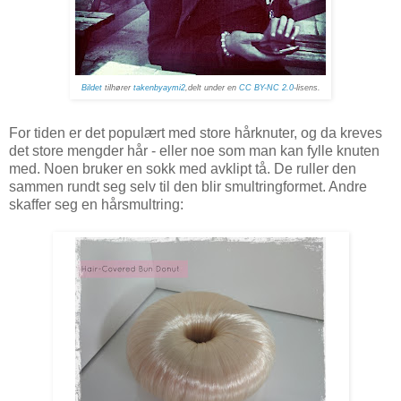
Bildet
tilhører
takenbyaymi2
,delt under en
CC BY-NC 2.0
-lisens.
For tiden er det populært med store hårknuter, og da kreves
det store mengder hår - eller noe som man kan fylle knuten
med. Noen bruker en sokk med avklipt tå. De ruller den
sammen rundt seg selv til den blir smultringformet. Andre
skaffer seg en hårsmultring: