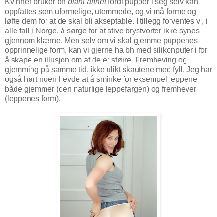
Kvinner bruker bh
blant annet
fordi pupper i seg selv kan
oppfattes som uformelige, utemmede, og vi må forme og
løfte dem for at de skal bli akseptable. I tillegg forventes vi, i
alle fall i Norge, å sørge for at stive brystvorter ikke synes
gjennom klærne. Men selv om vi skal gjemme puppenes
opprinnelige form, kan vi gjerne ha bh med silikonputer i for
å skape en illusjon om at de er større. Fremheving og
gjemming på samme tid, ikke ulikt skautene med fyll. Jeg har
også hørt noen hevde at å sminke for eksempel leppene
både gjemmer (den naturlige leppefargen) og fremhever
(leppenes form).