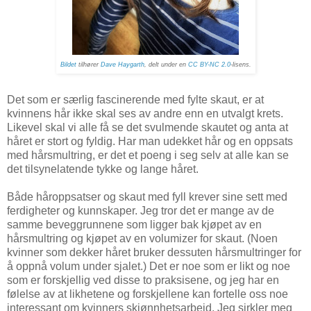
Bildet
tilhører
Dave Haygarth
, delt under en
CC BY-NC 2.0
-lisens
.
Det som er særlig fascinerende med fylte skaut, er at
kvinnens hår ikke skal ses av andre enn en utvalgt krets.
Likevel skal vi alle få se det svulmende skautet og anta at
håret er stort og fyldig. Har man udekket hår og en oppsats
med hårsmultring, er det et poeng i seg selv at alle kan se
det tilsynelatende tykke og lange håret.
Både håroppsatser og skaut med fyll krever sine sett med
ferdigheter og kunnskaper. Jeg tror det er mange av de
samme beveggrunnene som ligger bak kjøpet av en
hårsmultring og kjøpet av en volumizer for skaut. (Noen
kvinner som dekker håret bruker dessuten hårsmultringer for
å oppnå volum under sjalet.) Det er noe som er likt og noe
som er forskjellig ved disse to praksisene, og jeg har en
følelse av at likhetene og forskjellene kan fortelle oss noe
interessant om kvinners skjønnhetsarbeid. Jeg sirkler meg