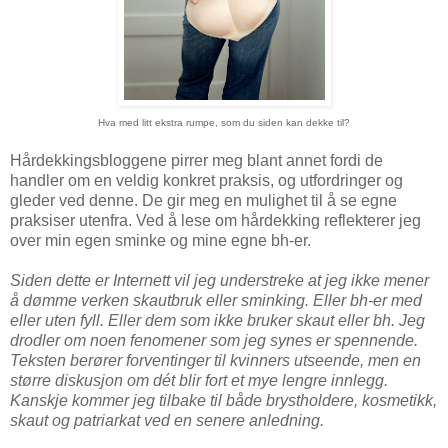
Hva med litt ekstra rumpe, som du siden kan dekke til?
Hårdekkingsbloggene pirrer meg blant annet fordi de
handler om en veldig konkret praksis, og utfordringer og
gleder ved denne. De gir meg en mulighet til å se egne
praksiser utenfra. Ved å lese om hårdekking reflekterer jeg
over min egen sminke og mine egne bh-er.
Sid
en dette er Internett vil jeg understreke at
jeg ikke mener
å
dømme verken skautbruk eller sminking. Eller bh-er med
eller uten fyll. Eller dem som ikke bruker skaut eller bh.
Jeg
drodler
om
noen fenomener som jeg synes er spennende.
Teksten berører forventinger til kvinners utseende, men en
større diskusjon om dé
t blir fort
et mye lengre innlegg.
Kanskje kommer jeg tilbake til både brystholdere,
kosmetikk,
skaut og patriarkat
ved en senere anledning.