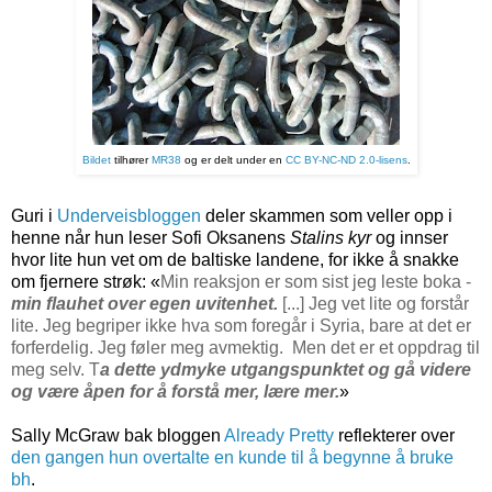
Bildet
tilhører
MR38
og er delt under en
CC BY-NC-ND 2.0-lisens
.
Guri i
Underveisbloggen
deler skammen som veller opp i
henne når hun leser Sofi Oksanens
Stalins kyr
og innser
hvor lite hun vet om de baltiske landene, for ikke å snakke
om fjernere strøk: «
Min reaksjon er som sist jeg leste boka -
min flauhet over egen uvitenhet.
[...] Jeg vet lite og forstår
lite. Jeg begriper ikke hva som foregår i Syria, bare at det er
forferdelig. Jeg føler meg avmektig. Men det er et oppdrag til
meg selv. T
a dette ydmyke utgangspunktet og gå videre
og være åpen for å forstå mer, lære mer.
»
Sally McGraw bak bloggen
Already Pretty
reflekterer over
den gangen hun overtalte en kunde til å begynne å bruke
bh
.