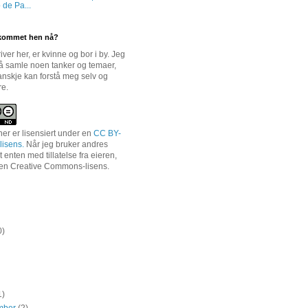
 de Pa...
 kommet hen nå?
ver her, er kvinne og bor i by. Jeg
 å samle noen tanker og temaer,
kanskje kan forstå meg selv og
re.
her er lisensiert under en
CC BY-
lisens.
Når jeg bruker andres
et enten med tillatelse fra eieren,
 en Creative Commons-lisens.
0)
1)