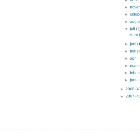
►
dese
►
nove
►
oktob
►
augu
▼
juli
(1
Moro 
►
juni
(
►
mai
(
►
april
►
mars
►
febru
►
janu
►
2008
(4
►
2007
(4