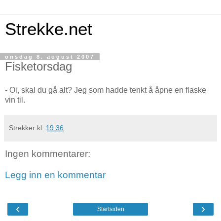
Strekke.net
onsdag 8. august 2007
Fisketorsdag
- Oi, skal du gå alt? Jeg som hadde tenkt å åpne en flaske
vin til.
Strekker
kl.
19:36
Ingen kommentarer:
Legg inn en kommentar
‹
›
Startsiden