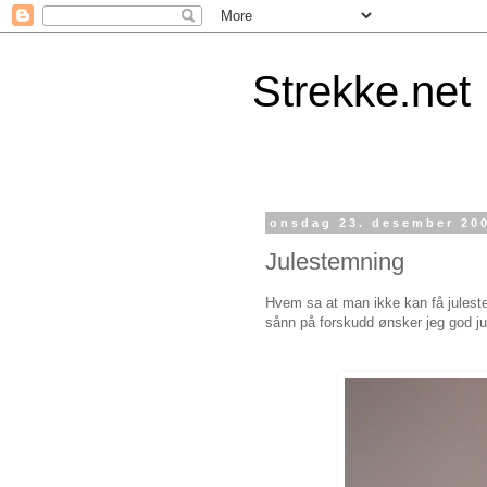
Strekke.net
onsdag 23. desember 20
Julestemning
Hvem sa at man ikke kan få julestemni
sånn på forskudd ønsker jeg god jul t