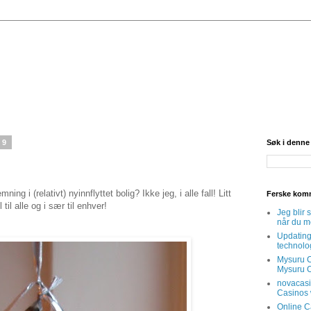
09
Søk i denne
ng i (relativt) nyinnflyttet bolig? Ikke jeg, i alle fall! Litt
Ferske komm
il alle og i sær til enhver!
Jeg blir
når du me
Updating
technologi
Mysuru 
Mysuru C
novacasi
Casinos 
Online C