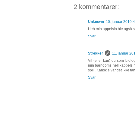
2 kommentarer:
Unknown
10. januar 2010 k
Heh min appelsin ble også se
Svar
Strekker
11. januar 201
Vil (eller kan) du som biolo
min barndoms nellikappelsin
spill. Kanskje var det ikke 
Svar