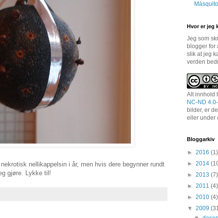
Másquito
Hvor er jeg
Jeg som skri
blogger for
slik at jeg 
verden bed
Alt innhold 
NC-ND 4.0-
bilder, er d
eller under
Bloggarkiv
►
2016
(1)
►
2014
(1
 nekrotisk nellikappelsin i år, men hvis dere begynner rundt
g gjøre. Lykke til!
►
2013
(7)
►
2011
(4)
►
2010
(4)
▼
2009
(3