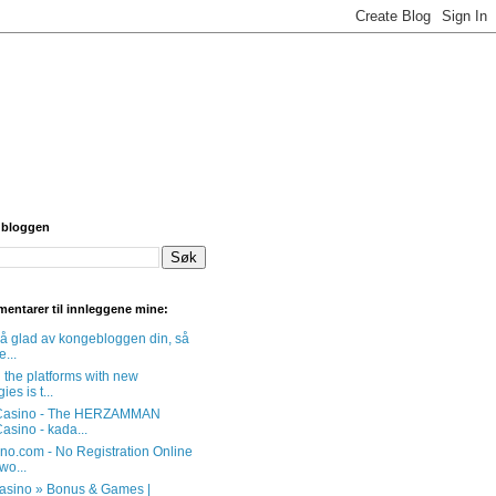
 bloggen
entarer til innleggene mine:
 så glad av kongebloggen din, så
...
 the platforms with new
es is t...
Casino - The HERZAMMAN
asino - kada...
no.com - No Registration Online
wo...
asino » Bonus & Games |