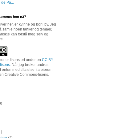
 de Pa...
 kommet hen nå?
ver her, er kvinne og bor i by. Jeg
 å samle noen tanker og temaer,
kanskje kan forstå meg selv og
re.
her er lisensiert under en
CC BY-
lisens.
Når jeg bruker andres
et enten med tillatelse fra eieren,
 en Creative Commons-lisens.
0)
1)