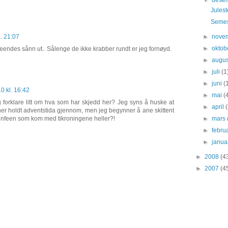
▼
dese
Jules
Semes
l. 21:07
►
nove
►
oktob
endes sånn ut.. Sålenge de ikke krabber rundt er jeg fornøyd.
►
augu
►
juli
(1
►
juni
(
0 kl. 16:42
►
mai
(
g forklare litt om hva som har skjedd her? Jeg syns å huske at
►
april
er holdt adventstida gjennom, men jeg begynner å ane skittent
tannfeen som kom med tikroningene heller?!
►
mars
►
febru
►
janu
►
2008
(4
►
2007
(4